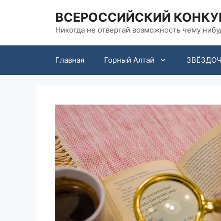
Перейти
ВСЕРОССИЙСКИЙ КОНКУРС
к
содержимому
Никогда не отвергай возможность чему нибуд
Главная
Горный Алтай
ЗВЁЗДО