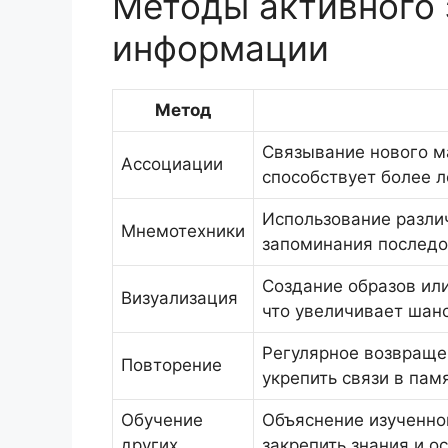
Методы активного
информации
Метод
Связывание нового м
Ассоциации
способствует более 
Использование разли
Мнемотехники
запоминания последо
Создание образов ил
Визуализация
что увеличивает шанс
Регулярное возвраще
Повторение
укрепить связи в пам
Обучение
Объяснение изученно
других
закрепить знания и о