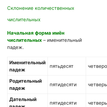
Склонение количественных
числительных
Начальная форма имён
числительных
– именительный
падеж.
Именительный
пятьдесят
четвер
падеж
Родительный
пятидесяти
четвер
падеж
Дательный
пятидесяти
четвер
падеж