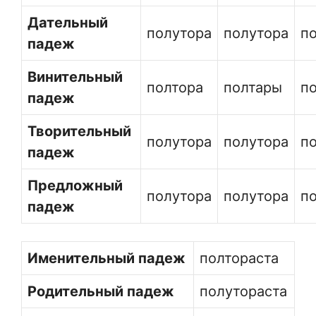
Дательный
полутора
полутора
п
падеж
Винительный
полтора
полтары
п
падеж
Творительный
полутора
полутора
п
падеж
Предложный
полутора
полутора
п
падеж
Именительный падеж
полтораста
Родительный падеж
полутораста