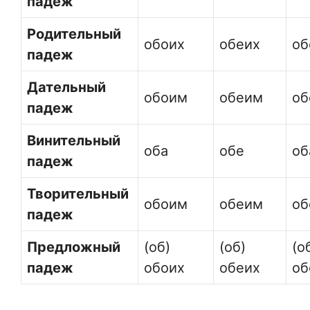
падеж
Родительный
обоих
обеих
об
падеж
Дательный
обоим
обеим
об
падеж
Винительный
оба
обе
об
падеж
Творительный
обоим
обеим
об
падеж
Предложный
(об)
(об)
(о
падеж
обоих
обеих
об