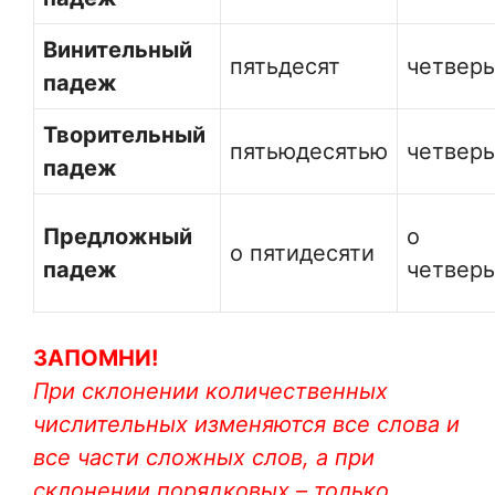
Винительный
пятьдесят
четвер
падеж
Творительный
пятьюдесятью
четвер
падеж
Предложный
о
о пятидесяти
падеж
четвер
ЗАПОМНИ!
При склонении количественных
числительных изменяются все слова и
все части сложных слов, а при
склонении порядковых – только