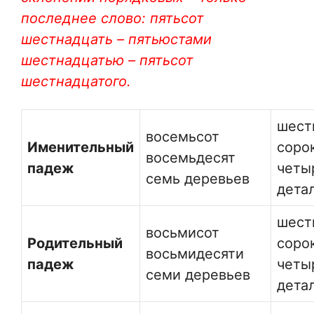
последнее слово: пятьсот
шестнадцать – пятьюстами
шестнадцатью – пятьсот
шестнадцатого.
шест
восемьсот
Именительный
соро
восемьдесят
падеж
четы
семь деревьев
дета
шест
восьмисот
Родительный
соро
восьмидесяти
падеж
четы
семи деревьев
дета