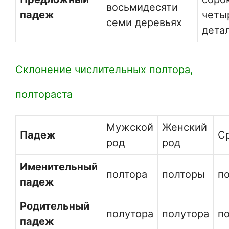
восьмидесяти
падеж
четы
семи деревьях
дета
Склонение числительных полтора,
полтораста
Мужской
Женский
Падеж
С
род
род
Именительный
полтора
полторы
п
падеж
Родительный
полутора
полутора
п
падеж