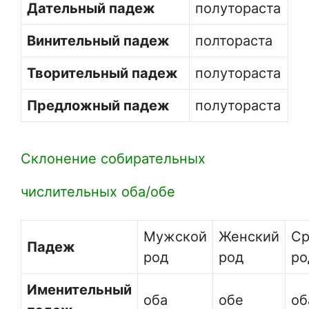
Дательный падеж
полутораста
Винительный падеж
полтораста
Творительный падеж
полутораста
Предложный падеж
полутораста
Склонение собирательных
числительных оба/обе
Мужской
Женский
Ср
Падеж
род
род
ро
Именительный
оба
обе
об