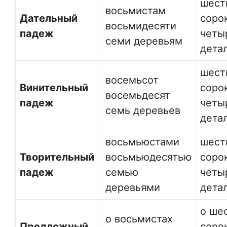
шест
восьмистам
Дательный
соро
восьмидесяти
падеж
четы
семи деревьям
дета
шест
восемьсот
Винительный
соро
восемьдесят
падеж
четы
семь деревьев
дета
восьмьюстами
шест
Творительный
восьмьюдесятью
соро
падеж
семью
четы
деревьями
дета
о ше
о восьмистах
Предложный
соро