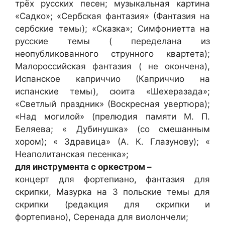
трёх русских песен; музыкальная картина
«Садко»; «Сербская фантазия» (Фантазия на
сербские темы); «Сказка»; Симфониетта на
русские темы ( переделана из
неопубликованного струнного квартета);
Малороссийская фантазия ( не окончена),
Испанское каприччио (Каприччио на
испанские темы), сюита «Шехеразада»;
«Светлый праздник» (Воскресная увертюра);
«Над могилой» (прелюдия памяти М. П.
Беляева; « Дубинушка» (со смешанным
хором); « Здравица» (А. К. Глазунову); «
Неаполитанская песенка»;
для инструмента с оркестром –
концерт для фортепиано, фантазия для
скрипки, Мазурка на 3 польские темы для
скрипки (редакция для скрипки и
фортепиано), Серенада для виолончели;