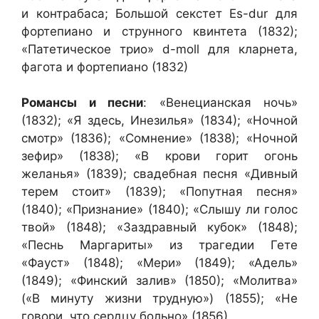
и контрабаса; Большой секстет Es-dur для
фортепиано и струнного квинтета (1832);
«Патетическое трио» d-moll для кларнета,
фагота и фортепиано (1832)
Романсы и песни
: «Венецианская ночь»
(1832); «Я здесь, Инезилья» (1834); «Ночной
смотр» (1836); «Сомнение» (1838); «Ночной
зефир» (1838); «В крови горит огонь
желанья» (1839); свадебная песня «Дивный
терем стоит» (1839); «Попутная песня»
(1840); «Признание» (1840); «Слышу ли голос
твой» (1848); «Заздравный кубок» (1848);
«Песнь Маргариты» из трагедии Гете
«Фауст» (1848); «Мери» (1849); «Адель»
(1849); «Финский залив» (1850); «Молитва»
(«В минуту жизни трудную») (1855); «Не
говори, что сердцу больно» (1856)