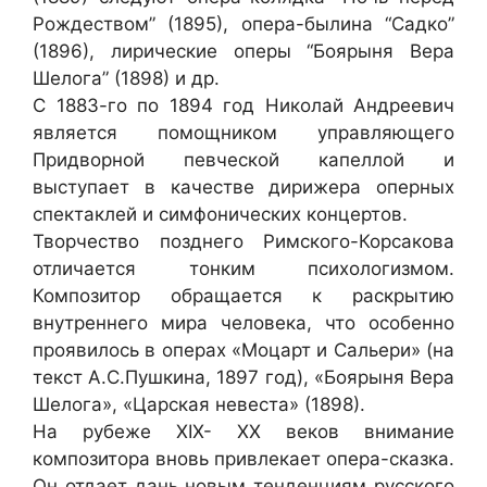
Рождеством” (1895), опера-былина “Садко”
(1896), лирические оперы “Боярыня Вера
Шелога” (1898) и др.
С 1883-го по 1894 год Николай Андреевич
является помощником управляющего
Придворной певческой капеллой и
выступает в качестве дирижера оперных
спектаклей и симфонических концертов.
Творчество позднего Римского-Корсакова
отличается тонким психологизмом.
Композитор обращается к раскрытию
внутреннего мира человека, что особенно
проявилось в операх «Моцарт и Сальери» (на
текст А.С.Пушкина, 1897 год), «Боярыня Вера
Шелога», «Царская невеста» (1898).
На рубеже XIX- XX веков внимание
композитора вновь привлекает опера-сказка.
Он отдает дань новым тенденциям русского