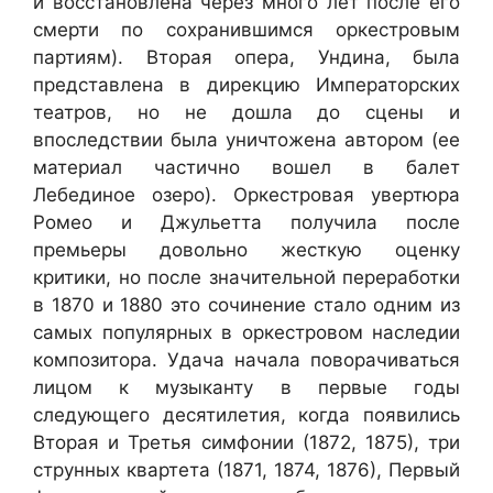
и восстановлена через много лет после его
смерти по сохранившимся оркестровым
партиям). Вторая опера, Ундина, была
представлена в дирекцию Императорских
театров, но не дошла до сцены и
впоследствии была уничтожена автором (ее
материал частично вошел в балет
Лебединое озеро). Оркестровая увертюра
Ромео и Джульетта получила после
премьеры довольно жесткую оценку
критики, но после значительной переработки
в 1870 и 1880 это сочинение стало одним из
самых популярных в оркестровом наследии
композитора. Удача начала поворачиваться
лицом к музыканту в первые годы
следующего десятилетия, когда появились
Вторая и Третья симфонии (1872, 1875), три
струнных квартета (1871, 1874, 1876), Первый