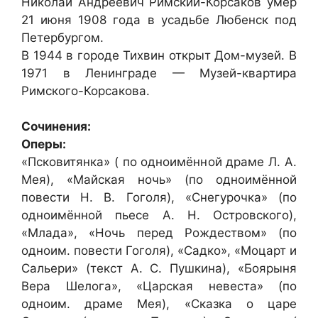
Николай Андреевич Римский-Корсаков умер
21 июня 1908 года в усадьбе Любенск под
Петербургом.
В 1944 в городе Тихвин открыт Дом-музей. В
1971 в Ленинграде — Музей-квартира
Римского-Корсакова.
Сочинения:
Оперы:
«Псковитянка» ( по одноимённой драме Л. А.
Мея), «Майская ночь» (по одноимённой
повести Н. В. Гоголя), «Снегурочка» (по
одноимённой пьесе А. Н. Островского),
«Млада», «Ночь перед Рождеством» (по
одноим. повести Гоголя), «Садко», «Моцарт и
Сальери» (текст А. С. Пушкина), «Боярыня
Вера Шелога», «Царская невеста» (по
одноим. драме Мея), «Сказка о царе