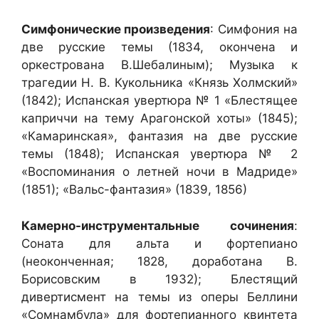
Симфонические произведения
: Симфония на
две русские темы (1834, окончена и
оркестрована В.Шебалиным); Музыка к
трагедии Н. В. Кукольника «Князь Холмский»
(1842); Испанская увертюра № 1 «Блестящее
каприччи на тему Арагонской хоты» (1845);
«Камаринская», фантазия на две русские
темы (1848); Испанская увертюра № 2
«Воспоминания о летней ночи в Мадриде»
(1851); «Вальс-фантазия» (1839, 1856)
Камерно-инструментальные сочинения
:
Соната для альта и фортепиано
(неоконченная; 1828, доработана В.
Борисовским в 1932); Блестящий
дивертисмент на темы из оперы Беллини
«Сомнамбула» для фортепианного квинтета