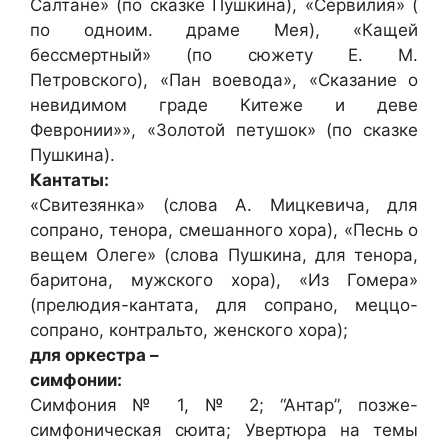
Салтане» (по сказке Пушкина), «Сервилия» (
по одноим. драме Мея), «Кащей
бессмертный» (по сюжету Е. М.
Петровского), «Пан воевода», «Сказание о
невидимом граде Китеже и деве
Февронии»», «Золотой петушок» (по сказке
Пушкина).
Кантаты:
«Свитезянка» (слова А. Мицкевича, для
сопрано, тенора, смешанного хора), «Песнь о
вещем Олеге» (слова Пушкина, для тенора,
баритона, мужского хора), «Из Гомера»
(прелюдия-кантата, для сопрано, меццо-
сопрано, контральто, женского хора);
для оркестра –
симфонии:
Симфония № 1, № 2; “Антар”, позже-
симфоническая сюита; Увертюра на темы