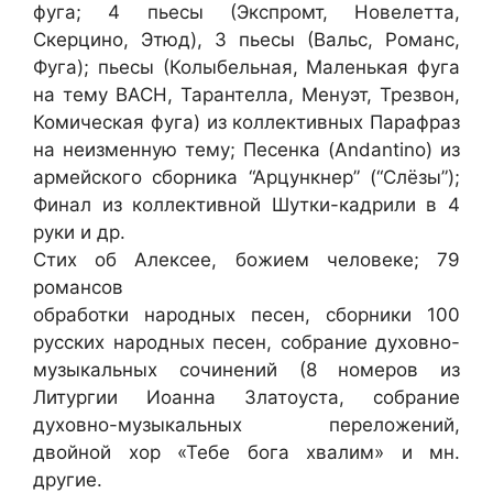
фуга; 4 пьесы (Экспромт, Новелетта,
Скерцино, Этюд), 3 пьесы (Вальс, Романс,
Фуга); пьесы (Колыбельная, Маленькая фуга
на тему BACH, Тарантелла, Менуэт, Трезвон,
Комическая фуга) из коллективных Парафраз
на неизменную тему; Песенка (Andantino) из
армейского сборника “Арцункнер” (“Слёзы”);
Финал из коллективной Шутки-кадрили в 4
руки и др.
Стих об Алексее, божием человеке; 79
романсов
обработки народных песен, сборники 100
русских народных песен, собрание духовно-
музыкальных сочинений (8 номеров из
Литургии Иоанна Златоуста, собрание
духовно-музыкальных переложений,
двойной хор «Тебе бога хвалим» и мн.
другие.