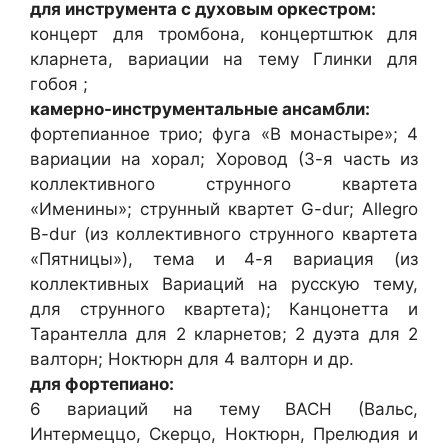
для инструмента с духовым оркестром:
концерт для тромбона, концертштюк для
кларнета, вариации на тему Глинки для
гобоя ;
камерно-инструментальные ансамбли:
фортепианное трио; фуга «В монастыре»; 4
вариации на хорал; Хоровод (3-я часть из
коллективного струнного квартета
«Именины»; струнный квартет G-dur; Allegro
B-dur (из коллективного струнного квартета
«Пятницы»), тема и 4-я вариация (из
коллективных Вариаций на русскую тему,
для струнного квартета); Канцонетта и
Тарантелла для 2 кларнетов; 2 дуэта для 2
валторн; Ноктюрн для 4 валторн и др.
для фортепиано:
6 вариаций на тему BACH (Вальс,
Интермеццо, Скерцо, Ноктюрн, Прелюдия и